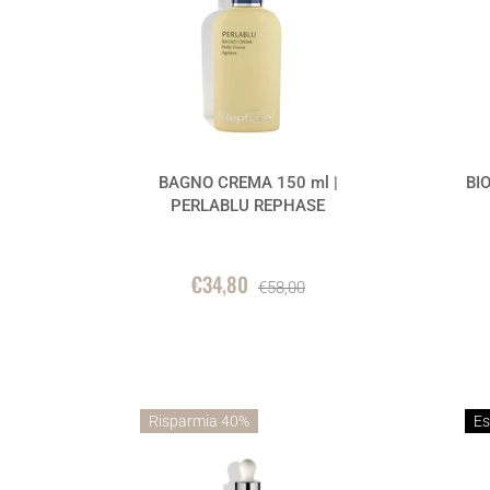
BAGNO CREMA 150 ml |
BI
PERLABLU REPHASE
€34,80
€58,00
Risparmia 40%
Es