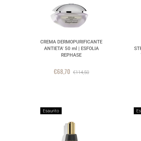
CREMA DERMOPURIFICANTE
ANTIETA' 50 ml | ESFOLIA
ST
REPHASE
€68,70
€114,50
Esaurito
Es