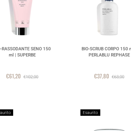
O-RASSODANTE SENO 150
BIO-SCRUB CORPO 150 m
ml | SUPERBE
PERLABLU REPHASE
€61,20
€37,80
€102,00
€63,00
aurito
Esaurito