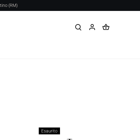
stino (RM)
Esaurito