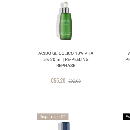
ACIDO GLICOLICO 10% PHA
5% 30 ml | RE-PEELING
PH
REPHASE
€55,20
€92,00
Risparmia 40%
Es