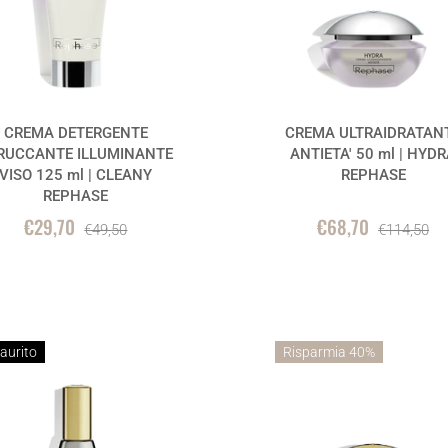
CREMA DETERGENTE
CREMA ULTRAIDRATAN
RUCCANTE ILLUMINANTE
ANTIETA' 50 ml | HYD
VISO 125 ml | CLEANY
REPHASE
REPHASE
€29,70
€68,70
€49,50
€114,50
aurito
Risparmia 40%