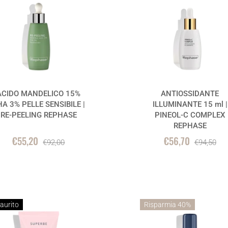
ACIDO MANDELICO 15%
ANTIOSSIDANTE
A 3% PELLE SENSIBILE |
ILLUMINANTE 15 ml |
RE-PEELING REPHASE
PINEOL-C COMPLEX
REPHASE
€55,20
€56,70
€92,00
€94,50
aurito
Risparmia 40%