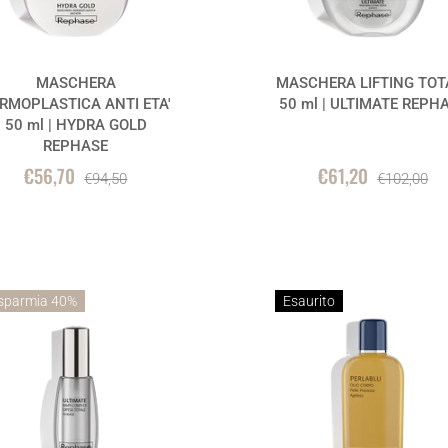
MASCHERA
MASCHERA LIFTING TOT
RMOPLASTICA ANTI ETA'
50 ml | ULTIMATE REPH
50 ml | HYDRA GOLD
REPHASE
€56,70
€61,20
€94,50
€102,00
sparmia 40%
Esaurito