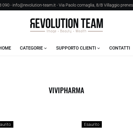
 090 - info@revolution-team.it - Via Paolo cornaglia, 8/B Villaggio prene
HOME
CATEGORIE
SUPPORTO CLIENTI
CONTATTI
VIVIPHARMA
aurito
Esaurito