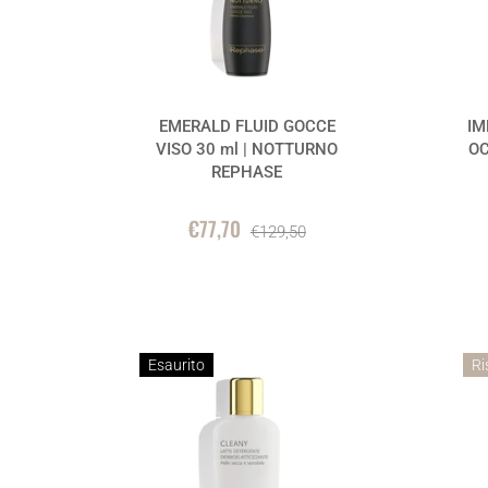
EMERALD FLUID GOCCE
IM
VISO 30 ml | NOTTURNO
OC
REPHASE
€77,70
€129,50
Esaurito
Ri