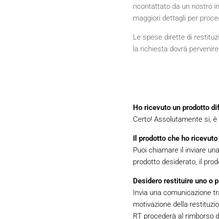
ricontattato da un nostro in
maggiori dettagli per proced
Le spese dirette di restitu
la richiesta dovrà pervenire 
Ho ricevuto un prodotto dif
Certo! Assolutamente si, è u
Il prodotto che ho ricevut
Puoi chiamare il inviare u
prodotto desiderato, il prod
Desidero restituire uno o p
Invia una comunicazione tram
motivazione della restituzion
RT procederà al rimborso d