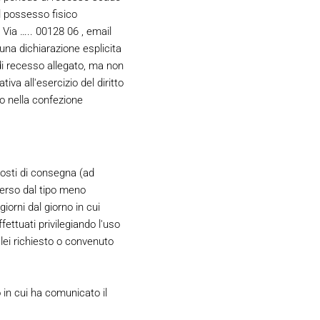
il possesso fisico
, Via ….. 00128 06 , email
una dichiarazione esplicita
 di recesso allegato, ma non
iva all'esercizio del diritto
ro nella confezione
costi di consegna (ad
verso dal tipo meno
iorni dal giorno in cui
ettuati privilegiando l'uso
lei richiesto o convenuto
o in cui ha comunicato il