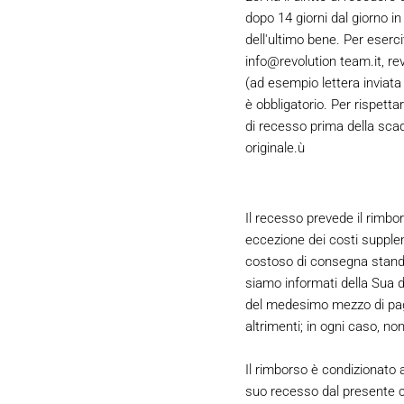
dopo 14 giorni dal giorno in
dell'ultimo bene. Per eserci
info@revolution team.it, re
(ad esempio lettera inviata 
è obbligatorio. Per rispettar
di recesso prima della scad
originale.ù
Il recesso prevede il rimbo
eccezione dei costi supplem
costoso di consegna standard
siamo informati della Sua d
del medesimo mezzo di paga
altrimenti; in ogni caso, n
Il rimborso è condizionato a
suo recesso dal presente c