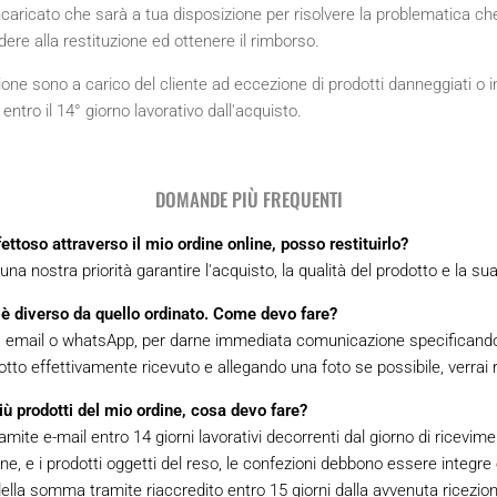
caricato che sarà a tua disposizione per risolvere la problematica che 
ere alla restituzione ed ottenere il rimborso.
zione sono a carico del cliente ad eccezione di prodotti danneggiati o 
entro il 14° giorno lavorativo dall'acquisto.
DOMANDE PIÙ FREQUENTI
ettoso attraverso il mio ordine online, posso restituirlo?
na nostra priorità garantire l'acquisto, la qualità del prodotto e la sua
o è diverso da quello ordinato. Come devo fare?
na email o whatsApp, per darne immediata comunicazione specificando i
otto effettivamente ricevuto e allegando una foto se possibile, verrai 
iù prodotti del mio ordine, cosa devo fare?
ite e-mail entro 14 giorni lavorativi decorrenti dal giorno di ricevime
e, e i prodotti oggetti del reso, le confezioni debbono essere integre e i
ella somma tramite riaccredito entro 15 giorni dalla avvenuta ricezio