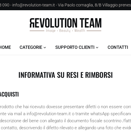
 090 - info@revolution-team.it - Via Paolo cornaglia, 8/B Villaggio prene
HOME
CATEGORIE
SUPPORTO CLIENTI
CONTATTI
INFORMATIVA SU RESI E RIMBORSI
ACQUISTI
 prodotto che hai ricevuto dovesse presentare difetti o non essere con
e via mail a info@revolution-team.it o tramite whatsApp specificando 
la descrizione del bene con allegato il documento fiscale scontrino /fattu
l contatto, descrivendo il difetto rilevato e allegando una foto che evid