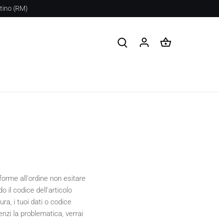
stino (RM)
forme all'ordine non esitare
il codice dell'articolo
ra, i tuoi dati o codice
enzi la problematica, verrai