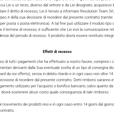
 cui Lei o un terzo, diverso dal vettore e da Lei designato, acquisisce 
tare il diritto di recesso, Lei è tenuto a informare Revolution Team Srl
vpec.it della sua decisione di recedere dal presente contratto tramite 
per posta o posta elettronica). A tal fine può utilizzare il modulo tipo
e il termine di recesso, è sufficiente che Lei invii la comunicazione relat
enza del periodo di recesso. Il prodotto dovrà essere restituito integ
Effetti di recesso
rso di tutti i pagamenti che ha effettuato a nostro favore, compresi i 
entari derivanti dalla Sua eventuale scelta di un tipo di consegna di
 da noi offerto), senza in-debito ritardo e in ogni caso non oltre 14 g
ecisione di recedere dal presente contratto. Detti rimborsi saranno eff
mento utilizzato per l'acquisto o bonifico bancario, salvo quanto da 
on dovrà sostenere alcun costo quale conseguenza di tale rimborso.
l ricevimento dei prodotti resi e in ogni caso entro 14 giorni dal giorn
ontratto.