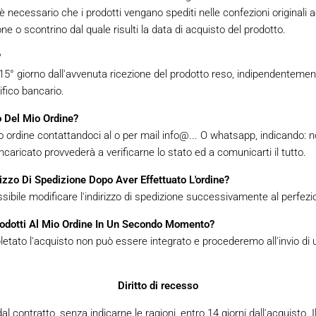
o è necessario che i prodotti vengano spediti nelle confezioni originali
e o scontrino dal quale risulti la data di acquisto del prodotto.
?
l 15° giorno dall'avvenuta ricezione del prodotto reso, indipendenteme
fico bancario.
o Del Mio Ordine?
tuo ordine contattandoci al o per mail info@... O whatsapp, indicando
incaricato provvederà a verificarne lo stato ed a comunicarti il tutto.
izzo Di Spedizione Dopo Aver Effettuato L'ordine?
ssibile modificare l'indirizzo di spedizione successivamente al perfez
rodotti Al Mio Ordine In Un Secondo Momento?
etato l'acquisto non può essere integrato e procederemo all'invio di
Diritto di recesso
 dal contratto, senza indicarne le ragioni, entro 14 giorni dall'acquisto.