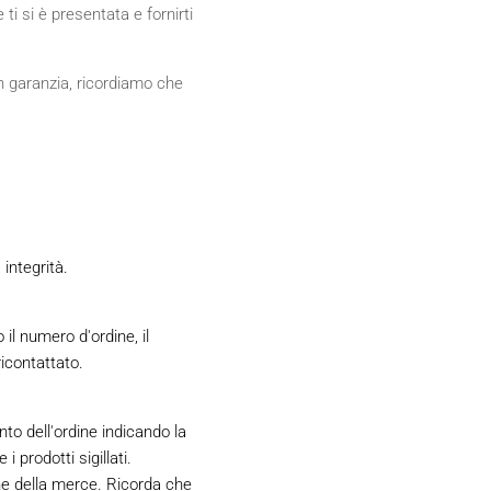
ti si è presentata e fornirti
in garanzia, ricordiamo che
 integrità.
l numero d'ordine, il
ricontattato.
nto dell'ordine indicando la
 prodotti sigillati.
ne della merce. Ricorda che