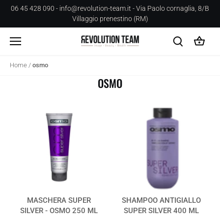
Salta
06 45 428 090 - info@revolution-team.it - Via Paolo cornaglia, 8/B
al
Villaggio prenestino (RM)
contenuto
Home
/
osmo
OSMO
MASCHERA SUPER
SHAMPOO ANTIGIALLO
SILVER - OSMO 250 ML
SUPER SILVER 400 ML