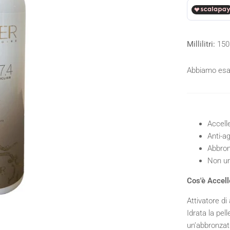
Millilitri:
150
Abbiamo esau
Accell
Anti-a
Abbron
Non u
Cos'è Accell
Attivatore di
Idrata la pel
un’abbronzatu