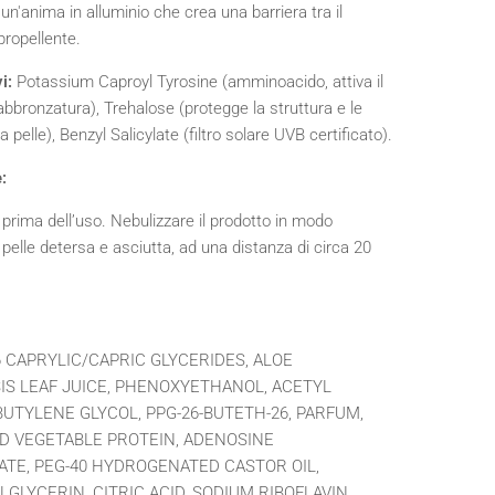
n'anima in alluminio che crea una barriera tra il
 propellente.
vi:
Potassium Caproyl Tyrosine (amminoacido, attiva il
bbronzatura), Trehalose (protegge la struttura e le
a pelle), Benzyl Salicylate (filtro solare UVB certificato).
:
prima dell’uso. Nebulizzare il prodotto in modo
pelle detersa e asciutta, ad una distanza di circa 20
6 CAPRYLIC/CAPRIC GLYCERIDES, ALOE
S LEAF JUICE, PHENOXYETHANOL, ACETYL
BUTYLENE GLYCOL, PPG-26-BUTETH-26, PARFUM,
D VEGETABLE PROTEIN, ADENOSINE
TE, PEG-40 HYDROGENATED CASTOR OIL,
GLYCERIN, CITRIC ACID, SODIUM RIBOFLAVIN