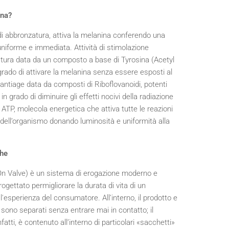
ona?
di abbronzatura, attiva la melanina conferendo una
uniforme e immediata. Attività di stimolazione
atura data da un composto a base di Tyrosina (Acetyl
grado di attivare la melanina senza essere esposti al
à antiage data da composti di Riboflovanoidi, potenti
in grado di diminuire gli effetti nocivi della radiazione
ATP, molecola energetica che attiva tutte le reazioni
dell’organismo donando luminosità e uniformità alla
che
On Valve) è un sistema di erogazione moderno e
rogettato permigliorare la durata di vita di un
'esperienza del consumatore. All’interno, il prodotto e
e sono separati senza entrare mai in contatto; il
fatti, è contenuto all’interno di particolari «sacchetti»