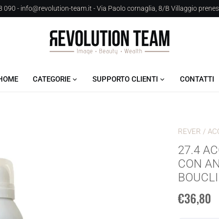
 090 - info@revolution-team.it - Via Paolo cornaglia, 8/B Villaggio prene
HOME
CATEGORIE
SUPPORTO CLIENTI
CONTATTI
REVER
/
AC
27.4 A
CON AN
BOUCLI
€36,80