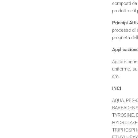
composti da u
prodotto e il
Principi Atti
processo di a
proprietà dell
Applicazione
Agitare bene 
uniforme. su 
cm.
INCI
AQUA, PEG-
BARBADENSI
TYROSINE, 
HYDROLYZE
TRIPHOSPHA
ETHYLHEXYL