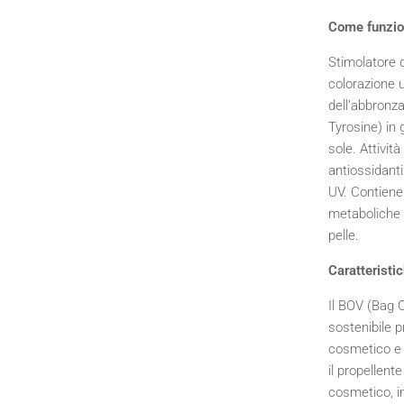
Come funzi
Stimolatore 
colorazione 
dell’abbronz
Tyrosine) in 
sole. Attivit
antiossidanti 
UV. Contiene 
metaboliche 
pelle.
Caratteristi
Il BOV (Bag 
sostenibile p
cosmetico e l
il propellent
cosmetico, in