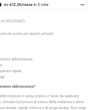
 ml (RV2704SF)
rito le scorte per questo articolo.
eratore abbronzatura
ge
zatura rapida
nge
eratore abbronzatura?
 abbronzatura in spray pratico e facile da applicare.
le, stimola il processo di sintesi della melanina e dona
ra dorata, rapida, intensa e di lunga durata. Non unge.