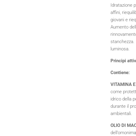
Idratazione p
affini, riequi
giovani e rieq
Aumento dell'
rinnovamento 
stanchezza. I
luminosa.
Principi atti
Contiene:
VITAMINA 
come protetto
idrico della 
durante il pr
ambientali.
OLIO DI M
dell’omonima 