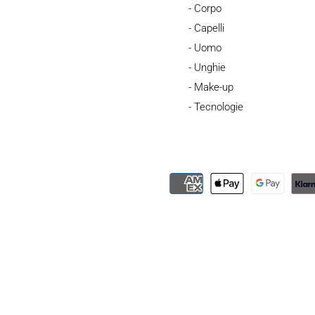
- Corpo
- Capelli
- Uomo
- Unghie
- Make-up
- Tecnologie
iva sulla raccolta
Le tue preferenze relative alla priva