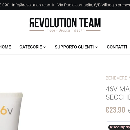
 090 - info@revolution-team.it - Via Paolo cornaglia, 8/B Villaggio prene
HOME
CATEGORIE
SUPPORTO CLIENTI
CONTATTI
BENEXERE 
46V MA
SECCHE
€23,90