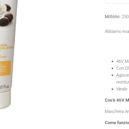
Millilitri:
250 
Abbiamo esau
46V Ma
Con Ol
Agisce
restitu
Ideale
Cos'è 46V M
Maschera Ant
Come funzi