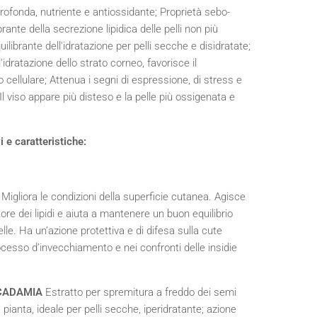
rofonda, nutriente e antiossidante; Proprietà sebo-
librante della secrezione lipidica delle pelli non più
uilibrante dell'idratazione per pelli secche e disidratate;
idratazione dello strato corneo, favorisce il
cellulare; Attenua i segni di espressione, di stress e
l viso appare più disteso e la pelle più ossigenata e
vi e caratteristiche:
E
Migliora le condizioni della superficie cutanea. Agisce
re dei lipidi e aiuta a mantenere un buon equilibrio
pelle. Ha un’azione protettiva e di difesa sulla cute
ocesso d’invecchiamento e nei confronti delle insidie
ACADAMIA
Estratto per spremitura a freddo dei semi
pianta, ideale per pelli secche, iperidratante; azione