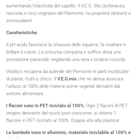
aumentando l'elasticità del capello. Il V.E.G. Mix (echinacea,
nocciola e riso) originario del Piemonte, ha proprietà idratanti e
antiossidanti.
Caratteristiche:
Il pH acido favorisce la chiusura delle squame, fa esaltare e
brillare il colore. La schiuma compatta e soffice dona una
sensazione piacevole, regalando una vera e propria coccola.
Vitality's recupera da aziende del Piemonte le parti inutilizzate
di piante, frutti e chicci. Il
V.E.G.mix
che ne deriva assicura
l'utilizzo al 100% delle materie prime vegetali derivanti dal
settore alimentare.
I flaconi sono in PET riciclato al 100%.
Ogni 2 flaconi di PET
vergine derivante dal riciclo post-consumer, si ottiene 1
flacone in PET riciclato al 100%. Doppia vita alla plastica!
Le bombole sono in alluminio, materiale riciclabile al 100% e