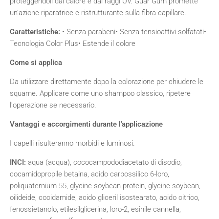
proteggendoli dal calore e dai raggi UV. Guar Gum promette
un'azione riparatrice e ristrutturante sulla fibra capillare.
Caratteristiche:
• Senza parabeni• Senza tensioattivi solfatati•
Tecnologia Color Plus• Estende il colore
Come si applica
Da utilizzare direttamente dopo la colorazione per chiudere le
squame. Applicare come uno shampoo classico, ripetere
l'operazione se necessario.
Vantaggi e accorgimenti durante l'applicazione
I capelli risulteranno morbidi e luminosi.
INCI:
aqua (acqua), cococampododiacetato di disodio,
cocamidopropile betaina, acido carbossilico 6-loro,
poliquaternium-55, glycine soybean protein, glycine soybean,
oilideide, cocidamide, acido gliceril isostearato, acido citrico,
fenossietanolo, etilesilglicerina, loro-2, esinile cannella,