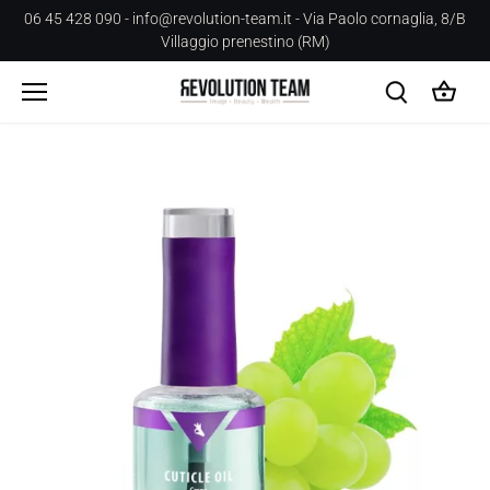
Salta
06 45 428 090 - info@revolution-team.it - Via Paolo cornaglia, 8/B
al
Villaggio prenestino (RM)
contenuto