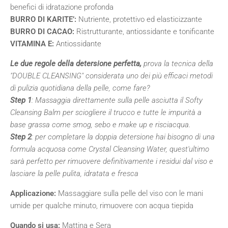
benefici di idratazione profonda
BURRO DI KARITE’:
Nutriente, protettivo ed elasticizzante
BURRO DI CACAO:
Ristrutturante, antiossidante e tonificante
VITAMINA E:
Antiossidante
Le due regole della detersione perfetta,
prova la tecnica della
"DOUBLE CLEANSING" considerata uno dei più efficaci metodi
di pulizia quotidiana della pelle, come fare?
Step 1
: Massaggia direttamente sulla pelle asciutta il Softy
Cleansing Balm per sciogliere il trucco e tutte le impurità a
base grassa come smog, sebo e make up e risciacqua.
Step 2
: per completare la doppia detersione hai bisogno di una
formula acquosa come Crystal Cleansing Water, quest'ultimo
sarà perfetto per rimuovere definitivamente i residui dal viso e
lasciare la pelle pulita, idratata e fresca
Applicazione:
Massaggiare sulla pelle del viso con le mani
umide per qualche minuto, rimuovere con acqua tiepida
Quando si usa:
Mattina e Sera