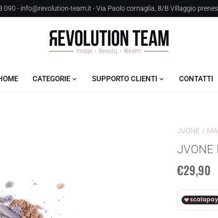
 090 - info@revolution-team.it - Via Paolo cornaglia, 8/B Villaggio prene
HOME
CATEGORIE
SUPPORTO CLIENTI
CONTATTI
JVONE
/
MA
JVONE 
€29,90