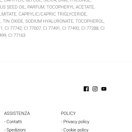
, CAPRYLYL GLYCOL, SILICA, DIMETHICONOL,
US SEED OIL, PARFUM, TOCOPHERYL ACETATE,
LMITATE, CAPRYLIC/CAPRIC TRIGLYCERIDE,
 TIN OXIDE, SODIUM HYALURONATE, TOCOPHEROL,
91, CI 77742, CI 77007, CI 77491, CI 77492, CI 77288, CI
499, CI 77163
ASSISTENZA
POLICY
- Contatti
- Privacy policy
- Spedizioni
- Cookie policy