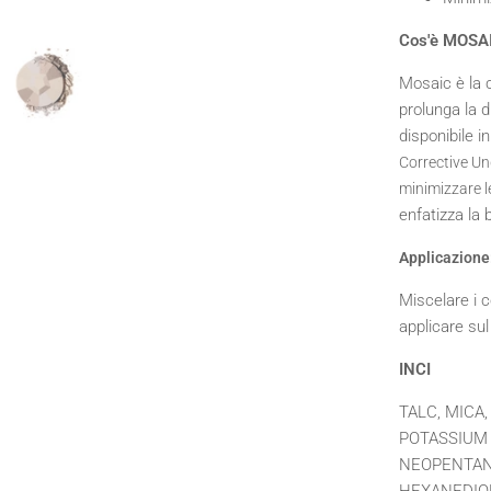
Cos'è MOSA
Mosaic è la c
prolunga la d
disponibile in
Corrective Un
minimizzare l
enfatizza la 
Applicazione
Miscelare i c
applicare sul
INCI
TALC, MICA
POTASSIUM 
NEOPENTANO