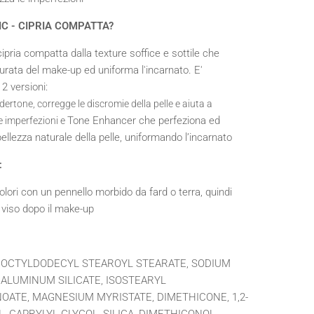
IC - CIPRIA COMPATTA
?
ipria compatta dalla texture soffice e sottile che
urata del make-up ed uniforma l'incarnato. E'
 2 versioni:
dertone,
corregge le discromie della pelle e aiuta a
Tone Enhancer che perfeziona ed
e imperfezioni e
bellezza naturale della pelle, uniformando l’incarnato
:
olori con un pennello morbido da fard o terra, quindi
 viso dopo il make-up
, OCTYLDODECYL STEAROYL STEARATE, SODIUM
ALUMINUM SILICATE, ISOSTEARYL
ATE, MAGNESIUM MYRISTATE, DIMETHICONE, 1,2-