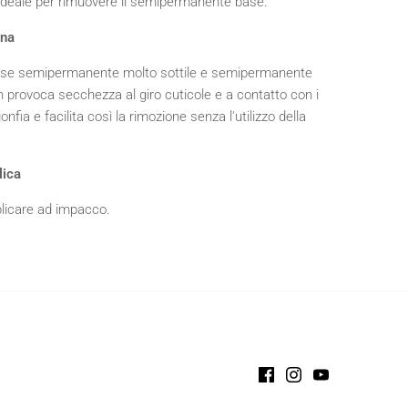
o ideale per rimuovere il semipermanente base.
ona
ase semipermanente molto sottile e semipermanente
n provoca secchezza al giro cuticole e a contatto con i
onfia e facilita così la rimozione senza l'utilizzo della
lica
plicare ad impacco.