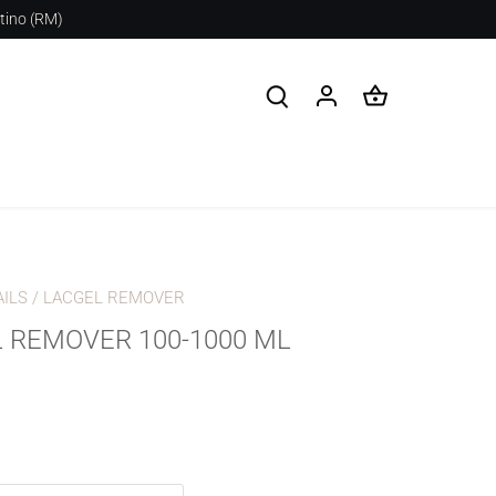
stino (RM)
ILS
/
LACGEL REMOVER
 REMOVER 100-1000 ML