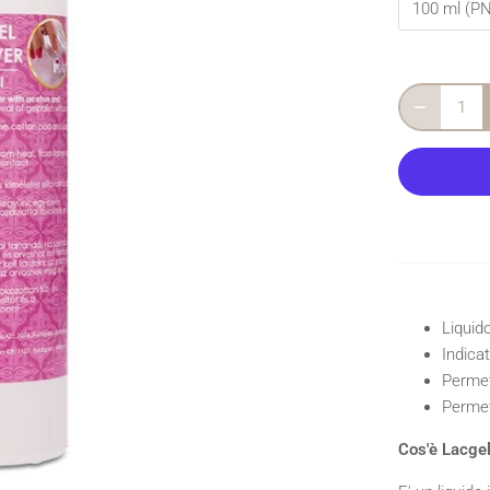
100 ml (P
Liquid
Indica
Permet
Permet
Cos'è Lacge