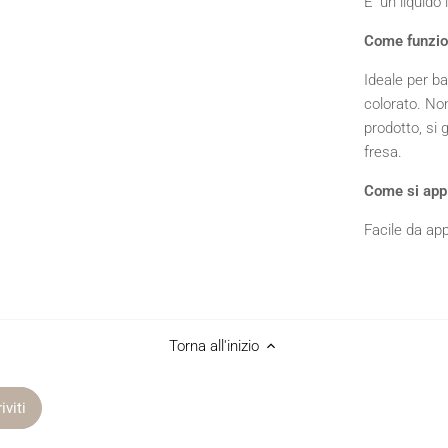
E' un liquid
Come funzi
Ideale per b
colorato. No
prodotto, si g
fresa.
Come si app
Facile da ap
Torna all'inizio