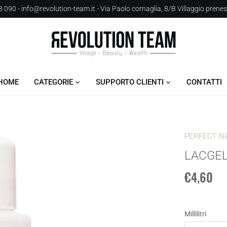
 090 - info@revolution-team.it - Via Paolo cornaglia, 8/B Villaggio prene
HOME
CATEGORIE
SUPPORTO CLIENTI
CONTATTI
PERFECT NA
LACGEL
€4,60
Millilitri