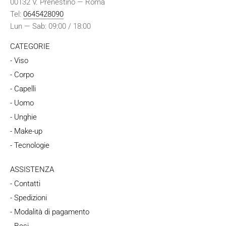
00132 V. Prenestino — Roma
Tel:
0645428090
Lun — Sab: 09:00 / 18:00
CATEGORIE
- Viso
- Corpo
- Capelli
- Uomo
- Unghie
- Make-up
- Tecnologie
ASSISTENZA
- Contatti
- Spedizioni
- Modalità di pagamento