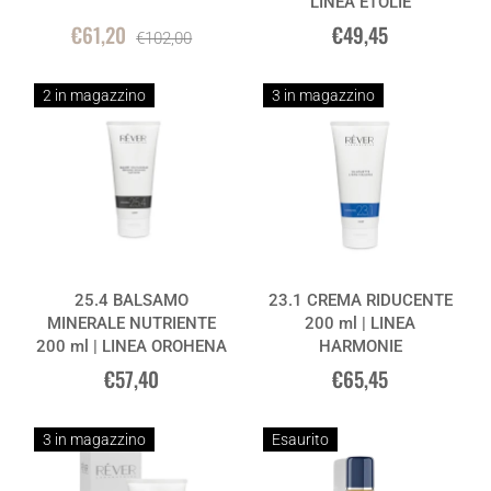
LINEA ÉTOLIE
€61,20
€49,45
€102,00
2 in magazzino
3 in magazzino
25.4 BALSAMO
23.1 CREMA RIDUCENTE
MINERALE NUTRIENTE
200 ml | LINEA
200 ml | LINEA OROHENA
HARMONIE
€57,40
€65,45
3 in magazzino
Esaurito