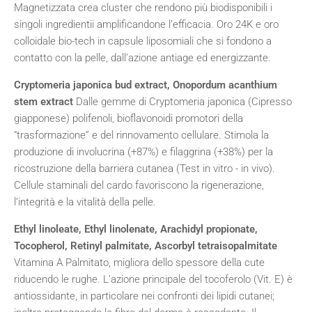
Magnetizzata crea cluster che rendono più biodisponibili i
singoli ingredientii amplificandone l’efficacia. Oro 24K e oro
colloidale bio-tech in capsule liposomiali che si fondono a
contatto con la pelle, dall’azione antiage ed energizzante.
Cryptomeria japonica bud extract, Onopordum acanthium
stem extract
Dalle gemme di Cryptomeria japonica (Cipresso
giapponese) polifenoli, bioflavonoidi promotori della
“trasformazione” e del rinnovamento cellulare. Stimola la
produzione di involucrina (+87%) e filaggrina (+38%) per la
ricostruzione della barriera cutanea (Test in vitro - in vivo).
Cellule staminali del cardo favoriscono la rigenerazione,
l’integrità e la vitalità della pelle.
Ethyl linoleate, Ethyl linolenate, Arachidyl propionate,
Tocopherol, Retinyl palmitate, Ascorbyl tetraisopalmitate
Vitamina A Palmitato, migliora dello spessore della cute
riducendo le rughe. L’azione principale del tocoferolo (Vit. E) è
antiossidante, in particolare nei confronti dei lipidi cutanei;