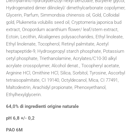
Diethylamino hydroxybenzoyl hexyl benzoate, Butylene glycol,
Hydrogenated dimer dilinoleyl/ dimethylcarbonate copolymer,
Glycerin, Parfum, Simmondsia chinensis oil, Gold, Colloidal
gold, Plukenetia volubilis seed oil, Cryptomeria japonica bud
extract, Onopordum acanthium flower/ leaf/stem extract,
Ectoin, Lecithin, Alcaligenes polysaccharides, Ethyl linoleate,
Ethyl linolenate, Tocopherol, Retinyl palmitate, Acetyl
heptapeptide-9, Hydroxypropyl starch phosphate, Potassium
cetyl phosphate, Triethanolamine, Acrylates/C10-30 alkyl
acrylate crosspolymer, Alcohol denat., Tocopheryl acetate,
Arginine HCl, Ornithine HCl, Silica, Sorbitol, Tyrosine, Ascorbyl
tetraisopalmitate, CI 19140, Octyldecanol, Mica, CI 77491,
Maltodextrin, Arachidyl propionate, Phenoxyethanol,
Ethylhexylglycerin.
64,0% di ingredienti origine naturale
pH 6,8 +/- 0,2
PAO 6M