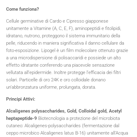
Come funziona?
Cellule germinative di Cardo e Cipresso giapponese
unitamente a Vitamine (A, C, E, F), aminopeptidi e fitolipidi,
idratano, nutrono, proteggono il sistema immunitario della
pelle, riducendo in maniera significativa il danno cellulare da
foto-esposizione. Lipogel è un film molecolare ottenuto grazie
a una microdispersione di polisaccaridi e possiede un alto
effetto idratante conferendo una piacevole sensazione
vellutata all’epidermide. Inoltre protegge l’efficacia dei filtri
solari. Particelle di oro 24K e oro colloidale donano
un’abbronzatura uniforme, prolungata, dorata.
Principi Attivi:
Alcaligenes polysaccharides, Gold, Colloidal gold, Acetyl
heptapeptide-9
Biotecnologia a protezione del microbiota
cutaneo: Alcaligenes-polysaccharides (fermentazione dal
ceppo microbico Alcaligenes latus B-16) unitamente all’Acqua