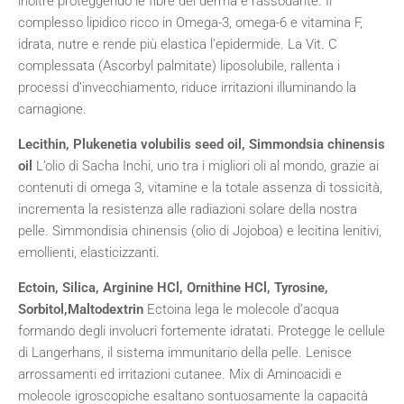
inoltre proteggendo le fibre del derma è rassodante. Il
complesso lipidico ricco in Omega-3, omega-6 e vitamina F,
idrata, nutre e rende più elastica l’epidermide. La Vit. C
complessata (Ascorbyl palmitate) liposolubile, rallenta i
processi d’invecchiamento, riduce irritazioni illuminando la
carnagione.
Lecithin, Plukenetia volubilis seed oil, Simmondsia chinensis
oil
L’olio di Sacha Inchi, uno tra i migliori oli al mondo, grazie ai
contenuti di omega 3, vitamine e la totale assenza di tossicità,
incrementa la resistenza alle radiazioni solare della nostra
pelle. Simmondisia chinensis (olio di Jojoboa) e lecitina lenitivi,
emollienti, elasticizzanti.
Ectoin, Silica, Arginine HCl, Ornithine HCl, Tyrosine,
Sorbitol,Maltodextrin
Ectoina lega le molecole d’acqua
formando degli involucri fortemente idratati. Protegge le cellule
di Langerhans, il sistema immunitario della pelle. Lenisce
arrossamenti ed irritazioni cutanee. Mix di Aminoacidi e
molecole igroscopiche esaltano sontuosamente la capacità