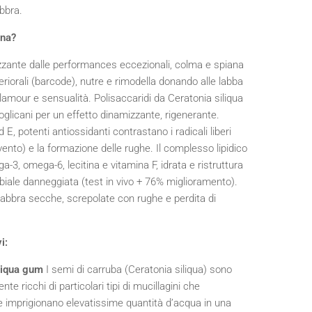
abbra.
ona?
zzante dalle performances eccezionali, colma e spiana
eriorali (barcode), nutre e rimodella donando alle labba
lamour e sensualità. Polisaccaridi da Ceratonia siliqua
glicani per un effetto dinamizzante, rigenerante.
 E, potenti antiossidanti contrastano i radicali liberi
vento) e la formazione delle rughe. Il complesso lipidico
a-3, omega-6, lecitina e vitamina F, idrata e ristruttura
biale danneggiata (test in vivo + 76% miglioramento).
labbra secche, screpolate con rughe e perdita di
i:
iliqua gum
I semi di carruba (Ceratonia siliqua) sono
te ricchi di particolari tipi di mucillagini che
e imprigionano elevatissime quantità d’acqua in una