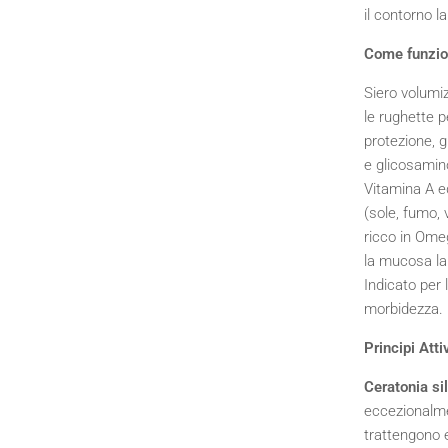
il contorno l
Come funzi
Siero volumi
le rughette p
protezione, g
e glicosamino
Vitamina A ed
(sole, fumo, 
ricco in Omeg
la mucosa la
Indicato per 
morbidezza.
Principi Attiv
Ceratonia s
eccezionalmen
trattengono 