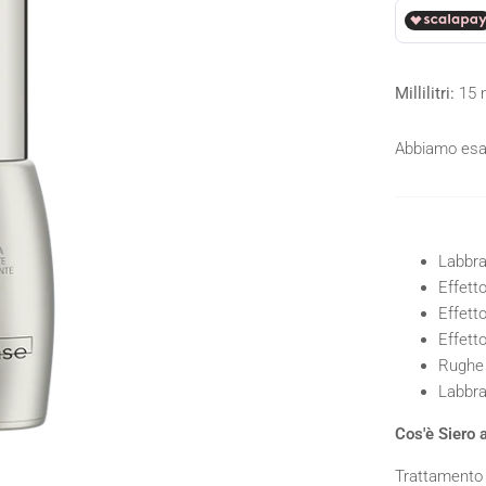
Millilitri:
15 
Abbiamo esau
Labbra 
Effetto
Effett
Effett
Rughe 
Labbra
Cos'è Siero 
Trattamento l