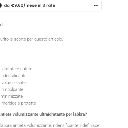
ml
rito le scorte per questo articolo.
idratate e nutrite
 ridensificante
o volumizzante
o rimpolpante
minimizzate
 morbide e protette
antietà volumizzante ultraidratante per labbra?
abbra antietà volumizzante, ridensificante; ridefinisce