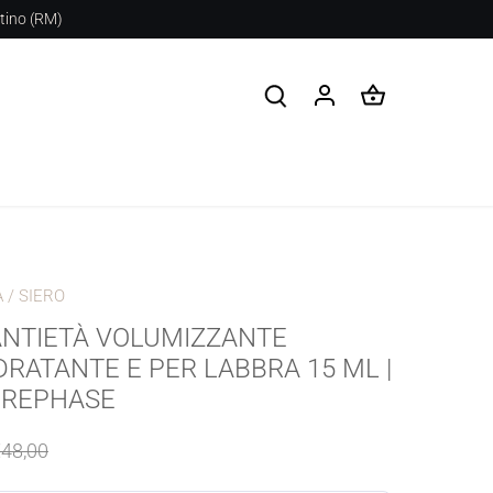
stino (RM)
A
/
SIERO
ANTIETÀ VOLUMIZZANTE
DRATANTE E PER LABBRA 15 ML |
 REPHASE
48,00