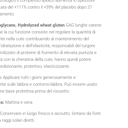
istologico il complesso lipidico aumenta lo spessore
ttata del +111% contro il +39% del placebo dopo 21
ttamento.
glycans, Hydrolyzed wheat gluten
GAG lunghe catene
e la cui funzione consiste nel regolare la quantità di
te nella cute contribuendo al mantenimento del
’idratazione e dell’elasticità, responsabili del turgore
Idrolizzato di proteine di frumento di elevata purezza e
tà con la cheratina della cute, hanno quindi potere
ndizionante, protettivo, elasticizzante.
e:
Applicare tutti i giorni generosamente e
te sulle labbra e contorno-labbra. Può essere usato
me base protettiva prima del rossetto.
a:
Mattina e sera.
Conservare in luogo fresco e asciutto, lontano da fonti
 raggi solari diretti.