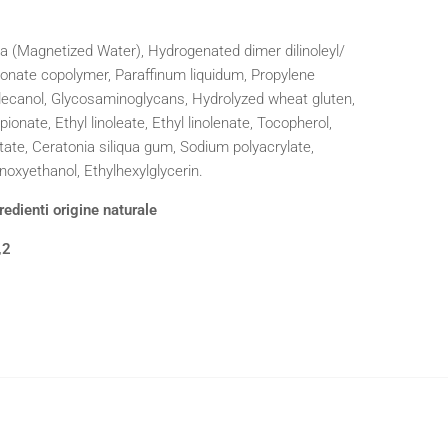
ua (Magnetized Water), Hydrogenated dimer dilinoleyl/
onate copolymer, Paraffinum liquidum, Propylene
ldecanol, Glycosaminoglycans, Hydrolyzed wheat gluten,
pionate, Ethyl linoleate, Ethyl linolenate, Tocopherol,
tate, Ceratonia siliqua gum, Sodium polyacrylate,
noxyethanol, Ethylhexylglycerin.
redienti origine naturale
,2