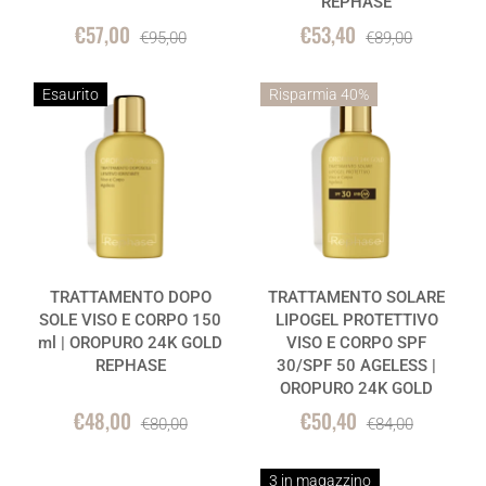
REPHASE
€57,00
€53,40
€95,00
€89,00
Esaurito
Risparmia 40%
TRATTAMENTO DOPO
TRATTAMENTO SOLARE
SOLE VISO E CORPO 150
LIPOGEL PROTETTIVO
ml | OROPURO 24K GOLD
VISO E CORPO SPF
REPHASE
30/SPF 50 AGELESS |
OROPURO 24K GOLD
€48,00
€50,40
€80,00
€84,00
3 in magazzino